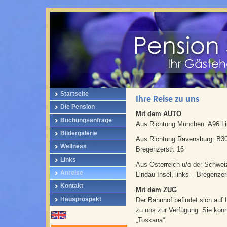
Startseite
Ihre Reise zu uns
Die Pension
Mit dem AUTO
Buchungsanfrage
Aus Richtung München: A96 Lind
Bildergalerie
Aus Richtung Ravensburg: B30 
Wellness
Bregenzerstr. 16
Links
Aus Österreich u/o der Schweiz
Anreise
Lindau Insel, links – Bregenzer
Kontakt
Mit dem ZUG
Hausprospekt
Der Bahnhof befindet sich auf 
zu uns zur Verfügung. Sie könn
„Toskana“.